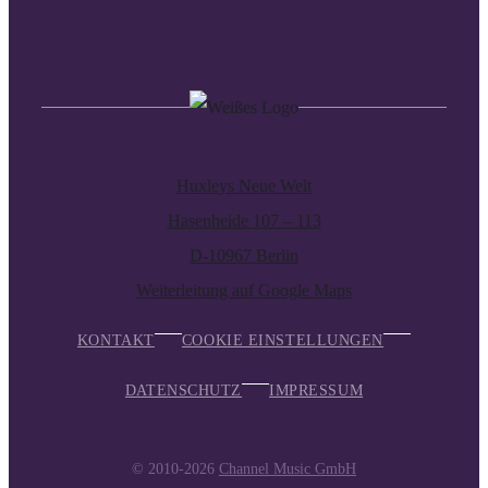
Huxleys Neue Welt
Hasenheide 107 – 113
D-10967 Berlin
Weiterleitung auf Google Maps
KONTAKT
COOKIE EINSTELLUNGEN
DATENSCHUTZ
IMPRESSUM
© 2010-2026
Channel Music GmbH