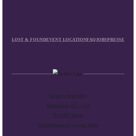
LOST & FOUND
EVENT LOCATION
FAQ
JOBS
PRESSE
Huxleys Neue Welt
Hasenheide 107 – 113
D-10967 Berlin
Weiterleitung auf Google Maps