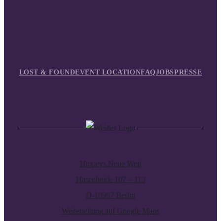
LOST & FOUND
EVENT LOCATION
FAQ
JOBS
PRESSE
Huxleys Neue Welt
Hasenheide 107 – 113
D-10967 Berlin
Weiterleitung auf Google Maps