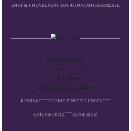
LOST & FOUND
EVENT LOCATION
FAQ
JOBS
PRESSE
Huxleys Neue Welt
Hasenheide 107 – 113
D-10967 Berlin
Weiterleitung auf Google Maps
KONTAKT
COOKIE EINSTELLUNGEN
DATENSCHUTZ
IMPRESSUM