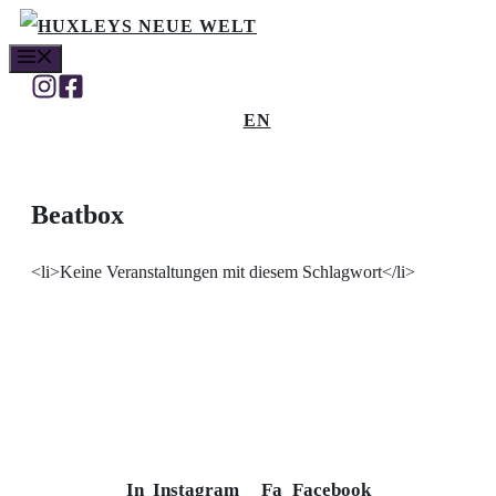
Zum
MENÜ
Inhalt
springen
EN
Beatbox
<li>Keine Veranstaltungen mit diesem Schlagwort</li>
In
Instagram
Fa
Facebook