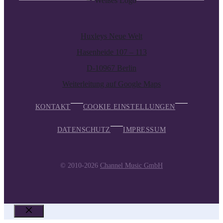
Huxleys Neue Welt
Hasenheide 107 – 113
D-10967 Berlin
Weiterleitung auf Google Maps
KONTAKT
COOKIE EINSTELLUNGEN
DATENSCHUTZ
IMPRESSUM
© 2010-2026
Channel Music GmbH
SCHLIESSEN