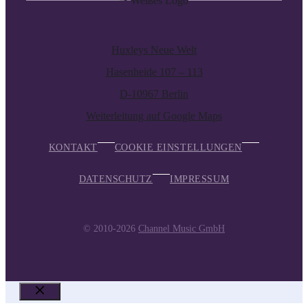
Huxleys Neue Welt
Hasenheide 107 – 113
D-10967 Berlin
Weiterleitung auf Google Maps
KONTAKT
COOKIE EINSTELLUNGEN
DATENSCHUTZ
IMPRESSUM
© 2010-2026
Channel Music GmbH
SCHLIESSEN