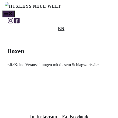
Zum
MENÜ
Inhalt
springen
EN
Boxen
<li>Keine Veranstaltungen mit diesem Schlagwort</li>
In
Instagram
Fa
Facebook