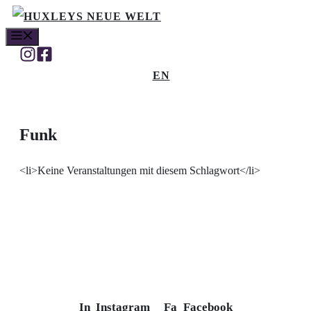
Zum
MENÜ
Inhalt
springen
EN
Funk
<li>Keine Veranstaltungen mit diesem Schlagwort</li>
In
Instagram
Fa
Facebook