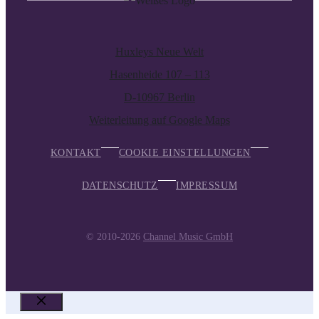
Huxleys Neue Welt
Hasenheide 107 – 113
D-10967 Berlin
Weiterleitung auf Google Maps
KONTAKT
COOKIE EINSTELLUNGEN
DATENSCHUTZ
IMPRESSUM
© 2010-2026
Channel Music GmbH
SCHLIESSEN