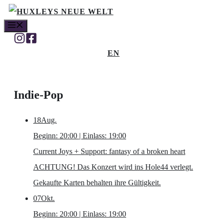
Zum
MENÜ
Inhalt
springen
EN
Indie-Pop
18
Aug.
Beginn: 20:00 | Einlass: 19:00
Current Joys
+ Support: fantasy of a broken heart
ACHTUNG! Das Konzert wird ins Hole44 verlegt.
Gekaufte Karten behalten ihre Gültigkeit.
07
Okt.
Beginn: 20:00 | Einlass: 19:00