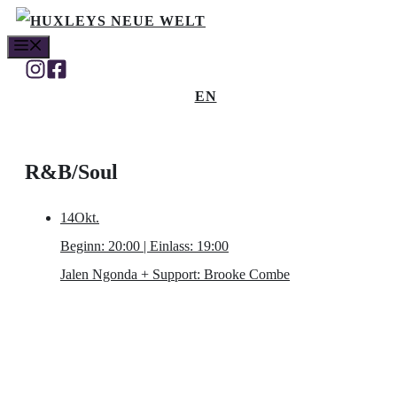
Zum
MENÜ
Inhalt
springen
EN
R&B/Soul
14
Okt.
Beginn: 20:00 | Einlass: 19:00
Jalen Ngonda
+ Support: Brooke Combe