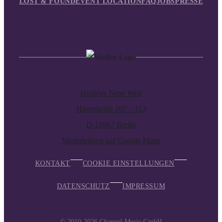
LOST & FOUND
EVENT LOCATION
FAQ
JOBS
PRESSE
Huxleys Neue Welt
Hasenheide 107 – 113
D-10967 Berlin
Weiterleitung auf Google Maps
KONTAKT
COOKIE EINSTELLUNGEN
DATENSCHUTZ
IMPRESSUM
© 2010-2026
Channel Music GmbH