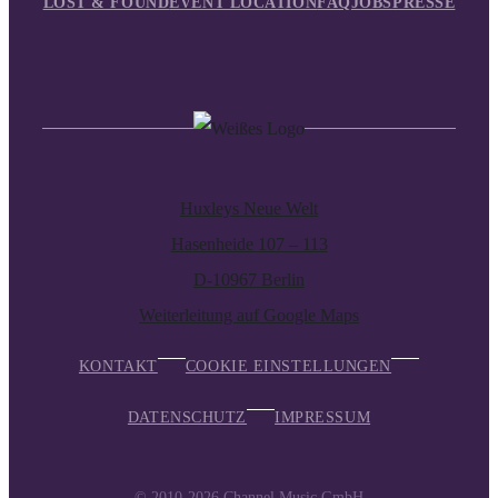
LOST & FOUND
EVENT LOCATION
FAQ
JOBS
PRESSE
Huxleys Neue Welt
Hasenheide 107 – 113
D-10967 Berlin
Weiterleitung auf Google Maps
KONTAKT
COOKIE EINSTELLUNGEN
DATENSCHUTZ
IMPRESSUM
© 2010-2026
Channel Music GmbH