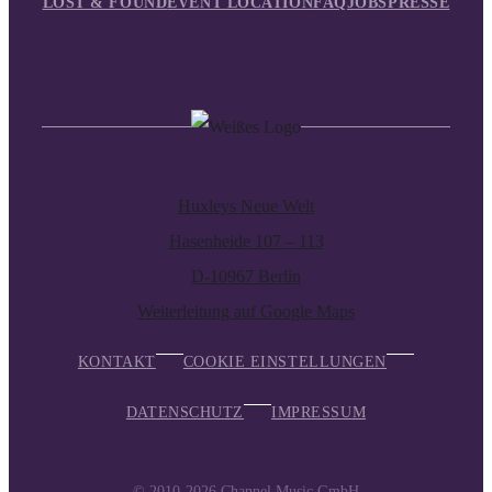
LOST & FOUND
EVENT LOCATION
FAQ
JOBS
PRESSE
Huxleys Neue Welt
Hasenheide 107 – 113
D-10967 Berlin
Weiterleitung auf Google Maps
KONTAKT
COOKIE EINSTELLUNGEN
DATENSCHUTZ
IMPRESSUM
© 2010-2026
Channel Music GmbH