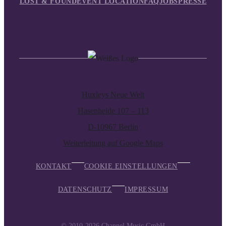
LOST & FOUND
EVENT LOCATION
FAQ
JOBS
PRESSE
Huxleys Neue Welt
Hasenheide 107 – 113
D-10967 Berlin
Weiterleitung auf Google Maps
KONTAKT
COOKIE EINSTELLUNGEN
DATENSCHUTZ
IMPRESSUM
© 2010-2026
Channel Music GmbH