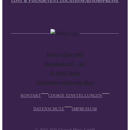
LOST & FOUND
EVENT LOCATION
FAQ
JOBS
PRESSE
Huxleys Neue Welt
Hasenheide 107 – 113
D-10967 Berlin
Weiterleitung auf Google Maps
KONTAKT
COOKIE EINSTELLUNGEN
DATENSCHUTZ
IMPRESSUM
© 2010-2026
Channel Music GmbH