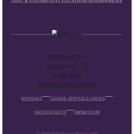
LOST & FOUND
EVENT LOCATION
FAQ
JOBS
PRESSE
Huxleys Neue Welt
Hasenheide 107 – 113
D-10967 Berlin
Weiterleitung auf Google Maps
KONTAKT
COOKIE EINSTELLUNGEN
DATENSCHUTZ
IMPRESSUM
© 2010-2026
Channel Music GmbH