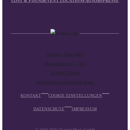
LOST & FOUND
EVENT LOCATION
FAQ
JOBS
PRESSE
Huxleys Neue Welt
Hasenheide 107 – 113
D-10967 Berlin
Weiterleitung auf Google Maps
KONTAKT
COOKIE EINSTELLUNGEN
DATENSCHUTZ
IMPRESSUM
© 2010-2026
Channel Music GmbH