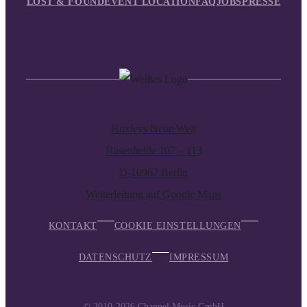
LOST & FOUND
EVENT LOCATION
FAQ
JOBS
PRESSE
Huxleys Neue Welt
Hasenheide 107 – 113
D-10967 Berlin
Weiterleitung auf Google Maps
KONTAKT
COOKIE EINSTELLUNGEN
DATENSCHUTZ
IMPRESSUM
© 2010-2026
Channel Music GmbH