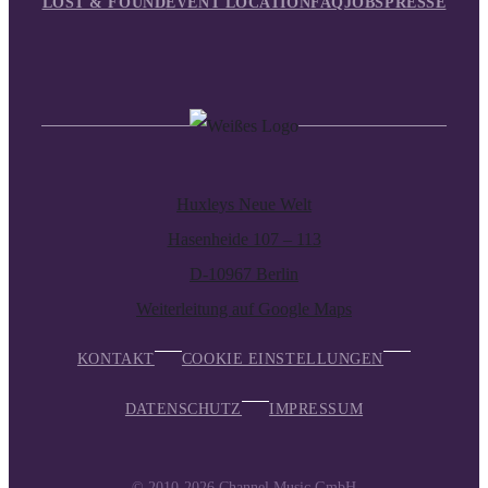
LOST & FOUND
EVENT LOCATION
FAQ
JOBS
PRESSE
Huxleys Neue Welt
Hasenheide 107 – 113
D-10967 Berlin
Weiterleitung auf Google Maps
KONTAKT
COOKIE EINSTELLUNGEN
DATENSCHUTZ
IMPRESSUM
© 2010-2026
Channel Music GmbH