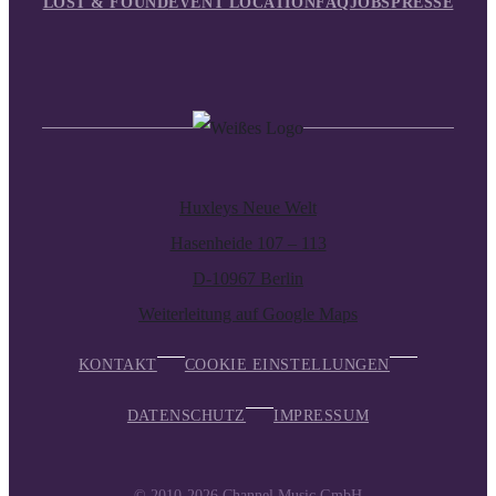
LOST & FOUND
EVENT LOCATION
FAQ
JOBS
PRESSE
Huxleys Neue Welt
Hasenheide 107 – 113
D-10967 Berlin
Weiterleitung auf Google Maps
KONTAKT
COOKIE EINSTELLUNGEN
DATENSCHUTZ
IMPRESSUM
© 2010-2026
Channel Music GmbH