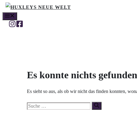
Zum
MENÜ
Inhalt
springen
Es konnte nichts gefunde
Es sieht so aus, als ob wir nicht das finden konnten, wo
Suche
nach: