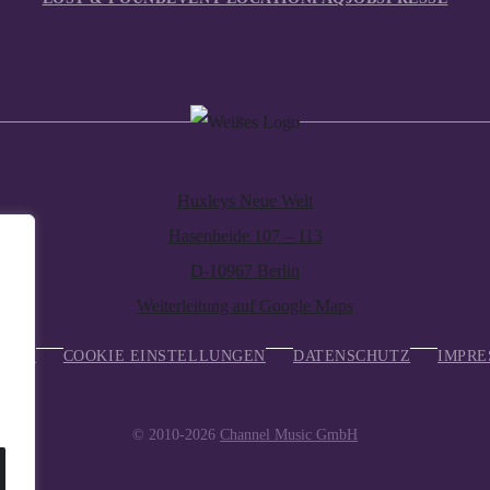
Huxleys Neue Welt
Hasenheide 107 – 113
D-10967 Berlin
Weiterleitung auf Google Maps
TAKT
COOKIE EINSTELLUNGEN
DATENSCHUTZ
IMPRE
© 2010-2026
Channel Music GmbH