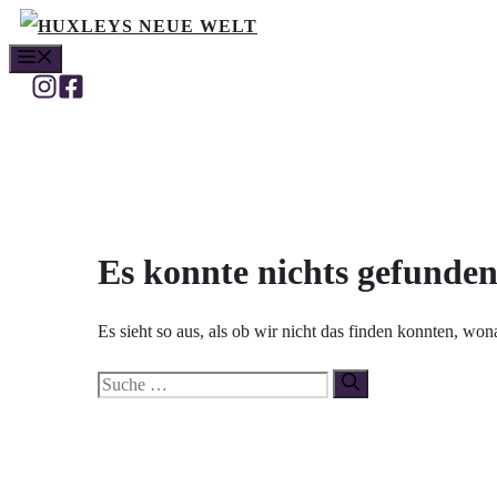
Zum
MENÜ
Inhalt
springen
Es konnte nichts gefunde
Es sieht so aus, als ob wir nicht das finden konnten, wo
Suche
nach: