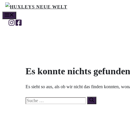
Zum
MENÜ
Inhalt
springen
Es konnte nichts gefunde
Es sieht so aus, als ob wir nicht das finden konnten, wo
Suche
nach: