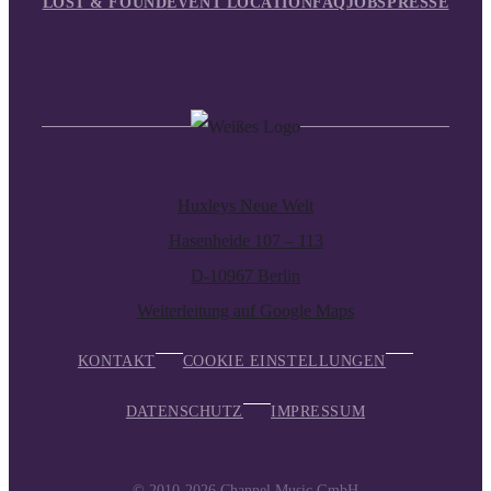
LOST & FOUND
EVENT LOCATION
FAQ
JOBS
PRESSE
Huxleys Neue Welt
Hasenheide 107 – 113
D-10967 Berlin
Weiterleitung auf Google Maps
KONTAKT
COOKIE EINSTELLUNGEN
DATENSCHUTZ
IMPRESSUM
© 2010-2026
Channel Music GmbH