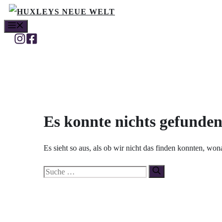
Zum
MENÜ
Inhalt
springen
Es konnte nichts gefunde
Es sieht so aus, als ob wir nicht das finden konnten, wo
Suche
nach: