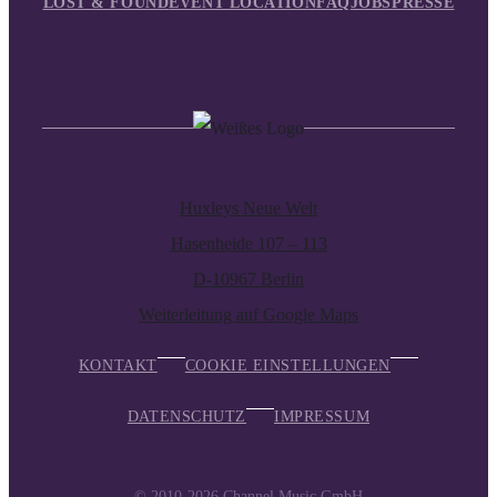
LOST & FOUND
EVENT LOCATION
FAQ
JOBS
PRESSE
Huxleys Neue Welt
Hasenheide 107 – 113
D-10967 Berlin
Weiterleitung auf Google Maps
KONTAKT
COOKIE EINSTELLUNGEN
DATENSCHUTZ
IMPRESSUM
© 2010-2026
Channel Music GmbH