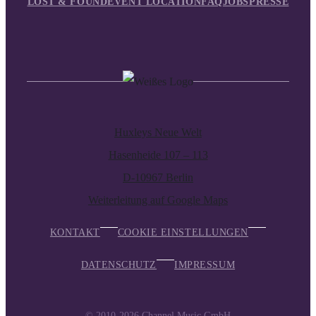
LOST & FOUND
EVENT LOCATION
FAQ
JOBS
PRESSE
Huxleys Neue Welt
Hasenheide 107 – 113
D-10967 Berlin
Weiterleitung auf Google Maps
KONTAKT
COOKIE EINSTELLUNGEN
DATENSCHUTZ
IMPRESSUM
© 2010-2026
Channel Music GmbH