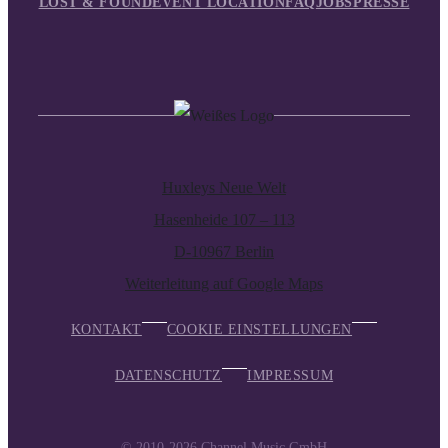
LOST & FOUND
EVENT LOCATION
FAQ
JOBS
PRESSE
Huxleys Neue Welt
Hasenheide 107 – 113
D-10967 Berlin
Weiterleitung auf Google Maps
KONTAKT
COOKIE EINSTELLUNGEN
DATENSCHUTZ
IMPRESSUM
© 2010-2026
Channel Music GmbH