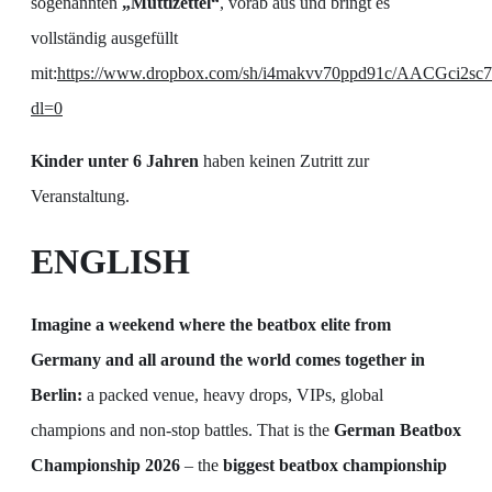
sogenannten
„Muttizettel“
, vorab aus und bringt es
vollständig ausgefüllt
mit:
https://www.dropbox.com/sh/i4makvv70ppd91c/AACGci2
dl=0
Kinder unter 6 Jahren
haben keinen Zutritt zur
Veranstaltung.
ENGLISH
Imagine a weekend where the beatbox elite from
Germany and all around the world comes together in
Berlin:
a packed venue, heavy drops, VIPs, global
champions and non-stop battles. That is the
German Beatbox
Championship 2026
– the
biggest beatbox championship