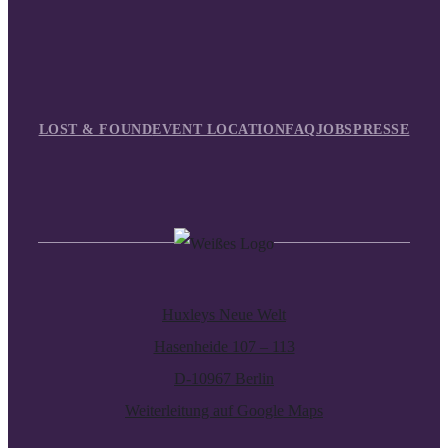
LOST & FOUND
EVENT LOCATION
FAQ
JOBS
PRESSE
Huxleys Neue Welt
Hasenheide 107 – 113
D-10967 Berlin
Weiterleitung auf Google Maps